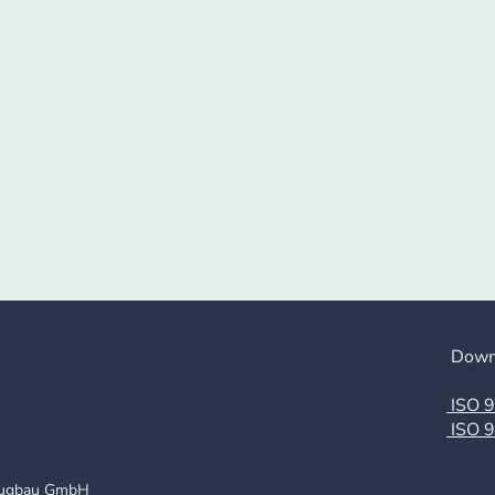
Download
ISO 9
ISO 9
eugbau GmbH